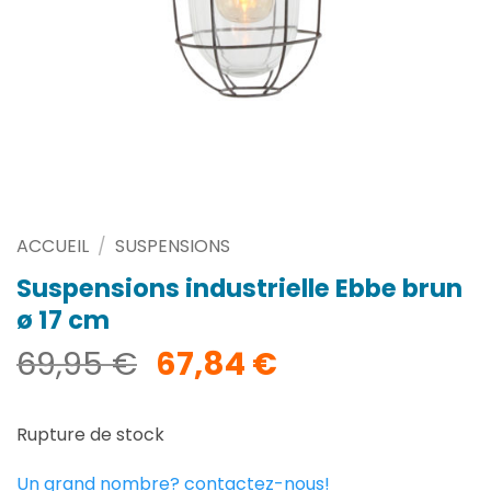
ACCUEIL
/
SUSPENSIONS
Suspensions industrielle Ebbe brun
ø 17 cm
Le
Le
69,95
€
67,84
€
prix
prix
initial
actuel
Rupture de stock
était :
est :
69,95 €.
67,84 €.
Un grand nombre? contactez-nous!