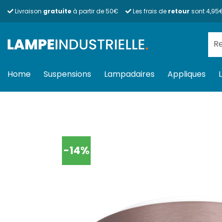
Passer
Livraison
gratuite
à partir de 50€
Les frais de
retour
sont 4,95
au
contenu
Rec
pour
Home
Suspensions
Lampadaires
Appliques
-14%