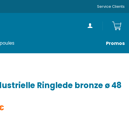
Service Clients
poules
Promos
dustrielle Ringlede bronze ø 48
Le
€
prix
actuel
ustrielle Ringlede bronze ø 48 cm
est :