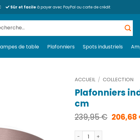
€
Sûr et facile
à payer avec PayPal ou carte de crédit
herche
 :
Lampes de table
Plafonniers
Spots industriels
Am
ACCUEIL
/
COLLECTION
Plafonniers in
cm
Le
239,95
€
206,68
prix
initial
quantité de Plafonniers ind
était :