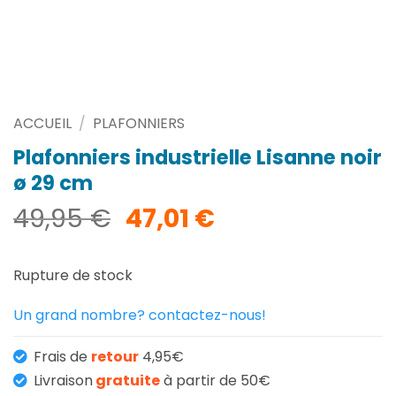
ACCUEIL
/
PLAFONNIERS
Plafonniers industrielle Lisanne noir
ø 29 cm
Le
Le
49,95
€
47,01
€
prix
prix
initial
actuel
Rupture de stock
était :
est :
49,95 €.
47,01 €.
Un grand nombre? contactez-nous!
Frais de
retour
4,95€
Livraison
gratuite
à partir de 50€