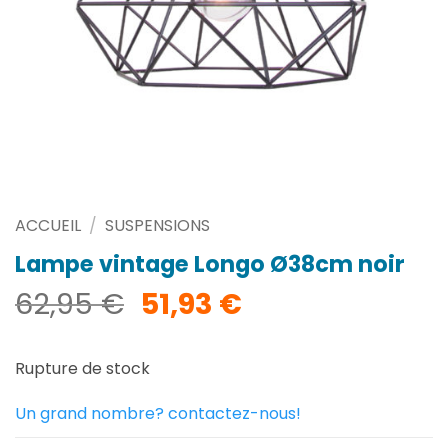
ACCUEIL
/
SUSPENSIONS
Lampe vintage Longo Ø38cm noir
Le
Le
62,95
€
51,93
€
prix
prix
initial
actuel
Rupture de stock
était :
est :
62,95 €.
51,93 €.
Un grand nombre? contactez-nous!