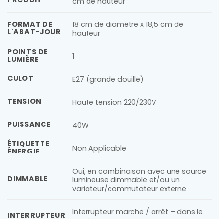
PRODUIT
cm de hauteur
18 cm de diamètre x 18,5 cm de
FORMAT DE
L'ABAT-JOUR
hauteur
POINTS DE
1
LUMIÈRE
CULOT
E27 (grande douille)
TENSION
Haute tension 220/230V
PUISSANCE
40W
ÉTIQUETTE
Non Applicable
ÉNERGIE
Oui, en combinaison avec une source
DIMMABLE
lumineuse dimmable et/ou un
variateur/commutateur externe
Interrupteur marche / arrêt – dans le
INTERRUPTEUR