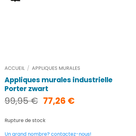
ACCUEIL
/
APPLIQUES MURALES
Appliques murales industrielle
Porter zwart
Le
Le
99,95
€
77,26
€
prix
prix
initial
actuel
Rupture de stock
était :
est :
99,95 €.
77,26 €.
Un grand nombre? contactez-nous!