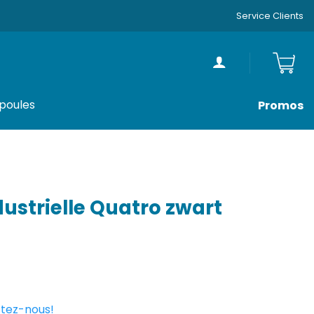
Service Clients
poules
Promos
dustrielle Quatro zwart
tez-nous!