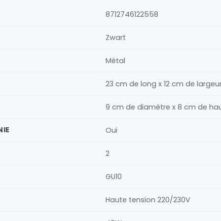
8712746122558
Zwart
Métal
23 cm de long x 12 cm de largeu
9 cm de diamètre x 8 cm de ha
NIE
Oui
2
GU10
Haute tension 220/230V