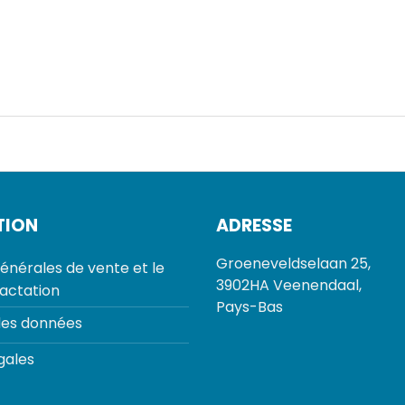
TION
ADRESSE
Groeneveldselaan 25,
énérales de vente et le
3902HA Veenendaal,
ractation
Pays-Bas
des données
gales