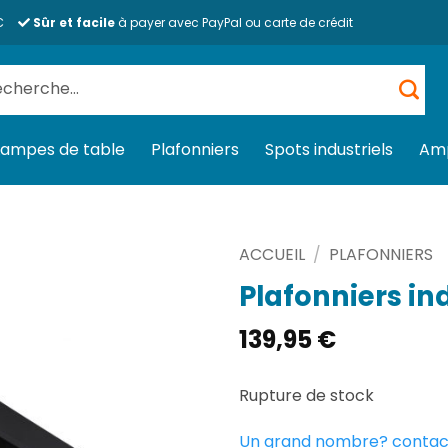
€
Sûr et facile
à payer avec PayPal ou carte de crédit
herche
 :
Lampes de table
Plafonniers
Spots industriels
Am
ACCUEIL
/
PLAFONNIERS
Plafonniers in
139,95
€
Rupture de stock
Un grand nombre? contac