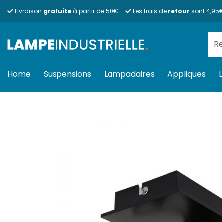
Passer
Livraison
gratuite
à partir de 50€
Les frais de
retour
sont 4,95
au
contenu
Rec
pour
Home
Suspensions
Lampadaires
Appliques