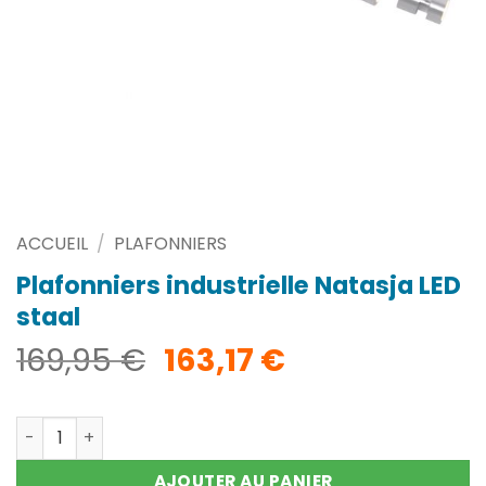
ACCUEIL
/
PLAFONNIERS
Plafonniers industrielle Natasja LED
staal
Le
Le
169,95
€
163,17
€
prix
prix
initial
actuel
quantité de Plafonniers industrielle Natasja LED staal
était :
est :
169,95 €.
163,17 €.
AJOUTER AU PANIER