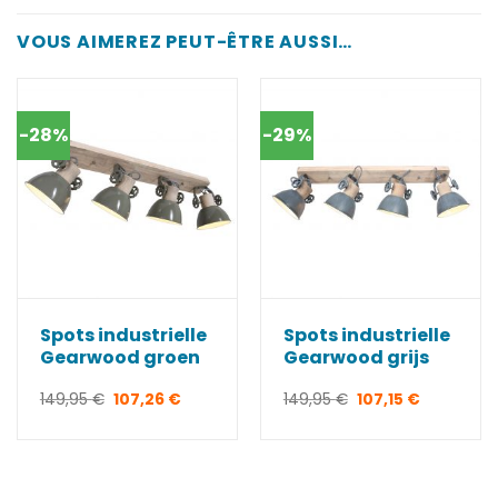
VOUS AIMEREZ PEUT-ÊTRE AUSSI…
-28%
-29%
Spots industrielle
Spots industrielle
Gearwood groen
Gearwood grijs
Le
Le
Le
Le
149,95
€
107,26
€
149,95
€
107,15
€
prix
prix
prix
prix
initial
actuel
initial
actuel