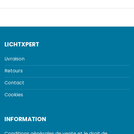
était :
est :
était :
est :
149,95 €.
107,26 €.
149,95 €.
107,15 €.
LICHTXPERT
Livraison
Retours
Contact
Cookies
INFORMATION
Conditions générales de vente et le droit de