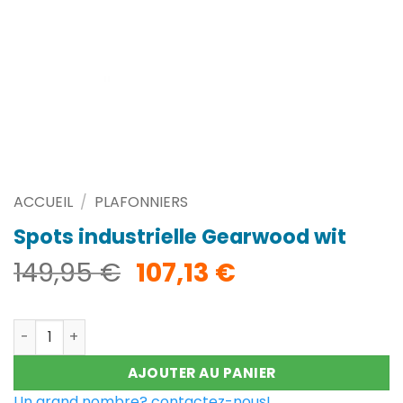
ACCUEIL
/
PLAFONNIERS
Spots industrielle Gearwood wit
Le
Le
149,95
€
107,13
€
prix
prix
initial
actuel
quantité de Spots industrielle Gearwood wit
était :
est :
149,95 €.
107,13 €.
AJOUTER AU PANIER
Un grand nombre? contactez-nous!