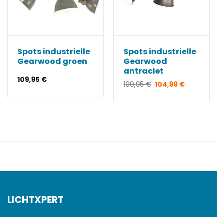
Spots industrielle
Spots industrielle
Gearwood groen
Gearwood
antraciet
109,95
€
Le
Le
109,95
€
104,99
€
prix
prix
initial
actuel
était :
est :
109,95 €.
104,99 €.
LICHTXPERT