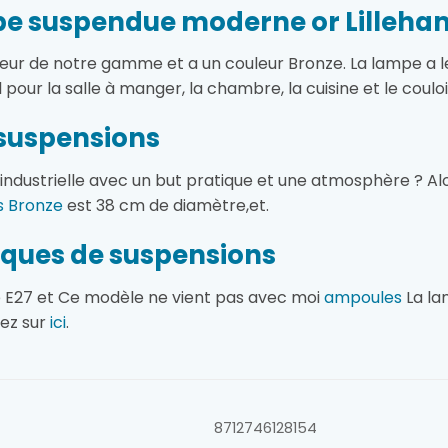
e suspendue moderne or Lilleha
reur de notre gamme et a un couleur Bronze. La lampe a 
l pour la salle à manger, la chambre, la cuisine et le coulo
suspensions
dustrielle avec un but pratique et une atmosphère ? Alo
s Bronze
est 38 cm de diamètre,et.
ques de suspensions
e E27 et Ce modèle ne vient pas avec moi
ampoules
La la
uez sur
ici
.
8712746128154