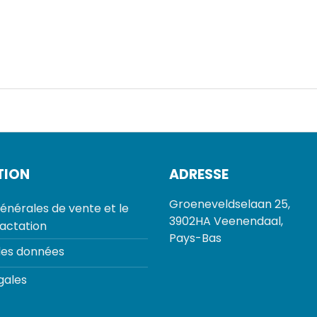
TION
ADRESSE
Groeneveldselaan 25,
énérales de vente et le
3902HA Veenendaal,
ractation
Pays-Bas
des données
gales