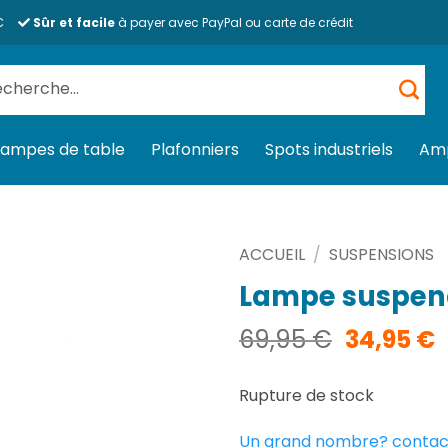
€
Sûr et facile
à payer avec PayPal ou carte de crédit
herche
 :
Lampes de table
Plafonniers
Spots industriels
Am
ACCUEIL
/
SUSPENSIONS
Lampe suspend
Le
L
69,95
€
34,95
€
prix
p
initial
a
Rupture de stock
était :
e
69,95 €.
3
Un grand nombre? contac