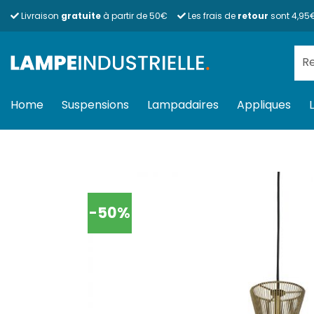
Passer
Livraison
gratuite
à partir de 50€
Les frais de
retour
sont 4,95
au
contenu
Rec
pour
Home
Suspensions
Lampadaires
Appliques
-50%