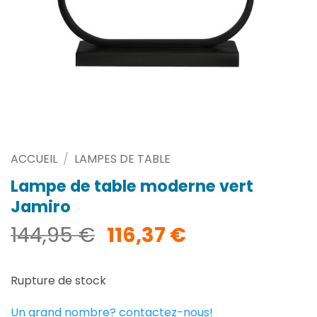
ACCUEIL
/
LAMPES DE TABLE
Lampe de table moderne vert
Jamiro
Le
Le
144,95
€
116,37
€
prix
prix
initial
actuel
Rupture de stock
était :
est :
144,95 €.
116,37 €.
Un grand nombre? contactez-nous!