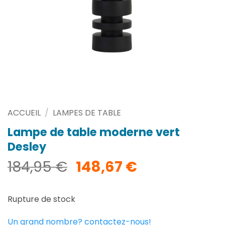
ACCUEIL
/
LAMPES DE TABLE
Lampe de table moderne vert
Desley
Le
Le
184,95
€
148,67
€
prix
prix
initial
actuel
Rupture de stock
était :
est :
184,95 €.
148,67 €.
Un grand nombre? contactez-nous!