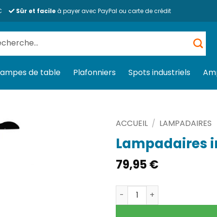
€
Sûr et facile
à payer avec PayPal ou carte de crédit
herche
 :
Lampes de table
Plafonniers
Spots industriels
Am
ACCUEIL
/
LAMPADAIRES
Lampadaires in
79,95
€
quantité de Lampadaires in