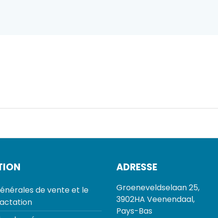
TION
ADRESSE
Groeneveldselaan 25,
énérales de vente et le
3902HA Veenendaal,
ractation
Pays-Bas