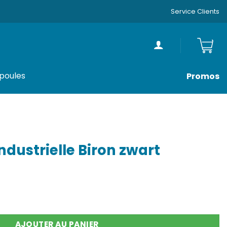
Service Clients
poules
Promos
dustrielle Biron zwart
dustrielle Biron zwart
AJOUTER AU PANIER