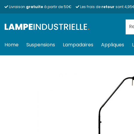
Passer
Livraison
gratuite
à partir de 50€
Les frais de
retour
sont 4,95
au
contenu
Rec
pour
Home
Suspensions
Lampadaires
Appliques