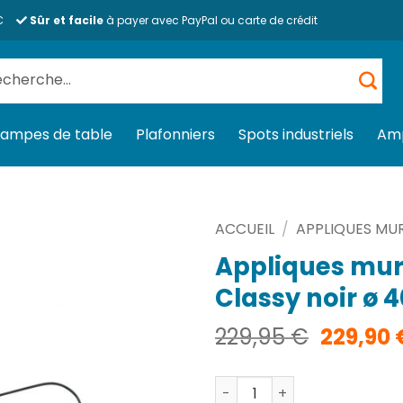
€
Sûr et facile
à payer avec PayPal ou carte de crédit
herche
 :
Lampes de table
Plafonniers
Spots industriels
Am
ACCUEIL
/
APPLIQUES MU
Appliques mura
Classy noir ø 
Le
229,95
€
229,90
prix
initial
quantité de Appliques mural
était :