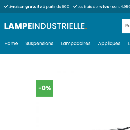
Passer
Livraison
gratuite
à partir de 50€
Les frais de
retour
sont 4,95
au
contenu
Rec
pour
Home
Suspensions
Lampadaires
Appliques
-0%