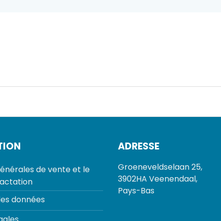
TION
ADRESSE
Groeneveldselaan 25,
énérales de vente et le
3902HA Veenendaal,
ractation
Pays-Bas
des données
gales