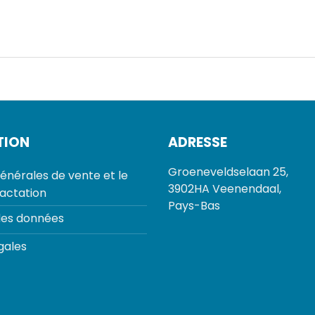
TION
ADRESSE
Groeneveldselaan 25,
énérales de vente et le
3902HA Veenendaal,
ractation
Pays-Bas
des données
gales