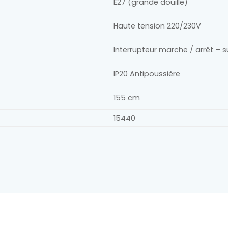
E27 (grande douille)
Haute tension 220/230V
Interrupteur marche / arrêt – su
IP20 Antipoussière
155 cm
15440