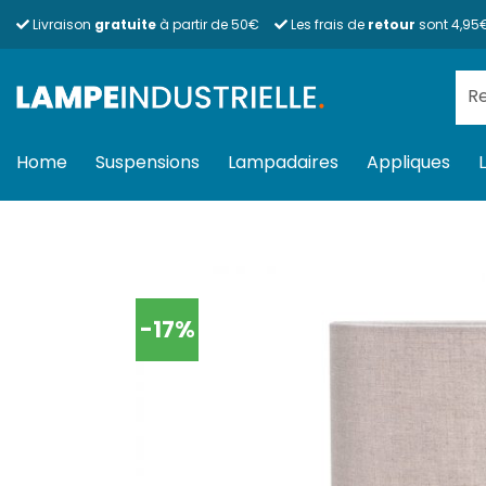
Passer
Livraison
gratuite
à partir de 50€
Les frais de
retour
sont 4,95
au
contenu
Rec
pour
Home
Suspensions
Lampadaires
Appliques
-17%