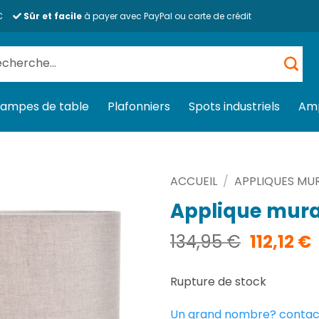
€
Sûr et facile
à payer avec PayPal ou carte de crédit
herche
 :
Lampes de table
Plafonniers
Spots industriels
Am
ACCUEIL
/
APPLIQUES MU
Applique mur
Le
134,95
€
112,12
€
prix
p
initial
Rupture de stock
était :
e
134,95 €
1
Un grand nombre? contac