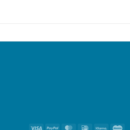
Visa
PayPal
MasterCard
IDeal
Klarna
Ma