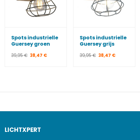
Spots industrielle
Spots industrielle
Guersey groen
Guersey grijs
Le
Le
Le
Le
39,95
€
38,47
€
39,95
€
38,47
€
prix
prix
prix
prix
initial
actuel
initial
actuel
était :
est :
était :
est :
39,95 €.
38,47 €.
39,95 €.
38,47 €.
LICHTXPERT