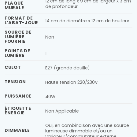
12 cm de long x 9 cm de largeur x 3 cm
PLAQUE
de profondeur
MURALE
FORMAT DE
14 cm de diamètre x 12 cm de hauteur
L'ABAT-JOUR
SOURCE DE
LUMIÈRE
Non
FOURNIE
POINTS DE
1
LUMIÈRE
CULOT
E27 (grande douille)
TENSION
Haute tension 220/230V
PUISSANCE
40W
ÉTIQUETTE
Non Applicable
ÉNERGIE
Oui, en combinaison avec une source
DIMMABLE
lumineuse dimmable et/ou un
variateur/commutateur externe