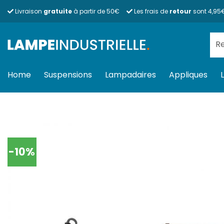
Passer
Livraison
gratuite
à partir de 50€
Les frais de
retour
sont 4,95
au
contenu
Rec
pour
Home
Suspensions
Lampadaires
Appliques
-10%