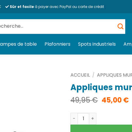
€
Sûr et facile
à payer avec PayPal ou carte de crédit
herche
 :
Lampes de table
Plafonniers
Spots industriels
Am
ACCUEIL
/
APPLIQUES MU
Appliques mura
Le
49,95
€
45,00
€
prix
p
initial
quantité de Appliques mura
était :
e
49,95 €.