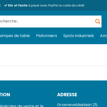
€
Sûr et facile
à payer avec PayPal ou carte de crédit
herche
 :
Lampes de table
Plafonniers
Spots industriels
Am
TION
ADRESSE
Groeneveldselaan 25,
énérales de vente et le