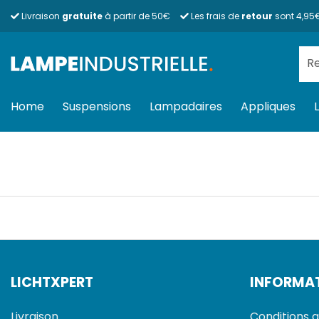
Passer
Livraison
gratuite
à partir de 50€
Les frais de
retour
sont 4,95
au
contenu
Rec
pour
Home
Suspensions
Lampadaires
Appliques
LICHTXPERT
INFORMA
Livraison
Conditions g