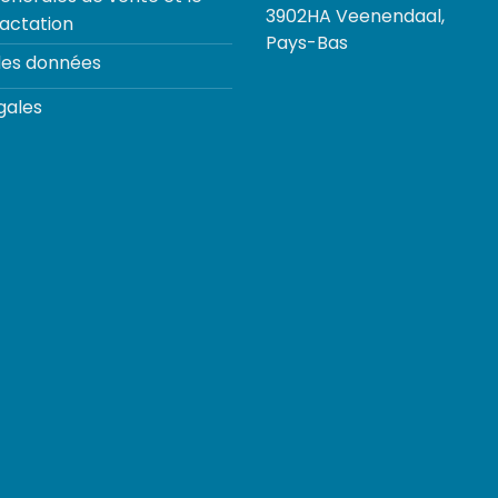
3902HA Veenendaal,
ractation
Pays-Bas
des données
gales