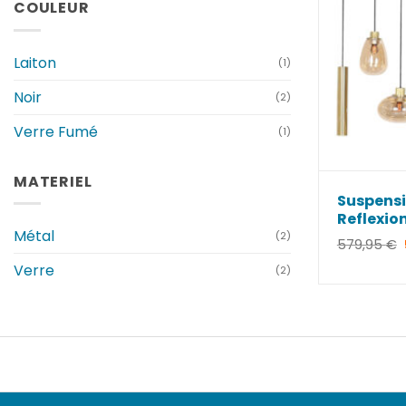
COULEUR
Laiton
(1)
Noir
(2)
Verre Fumé
(1)
MATERIEL
Suspensi
Reflexio
Métal
(2)
579,95
€
Verre
(2)