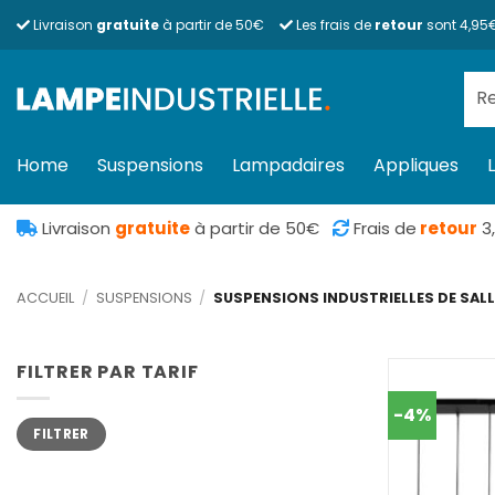
Passer
Livraison
gratuite
à partir de 50€
Les frais de
retour
sont 4,95
au
contenu
Rec
pour
Home
Suspensions
Lampadaires
Appliques
Livraison
gratuite
à partir de 50€
Frais de
retour
3
ACCUEIL
/
SUSPENSIONS
/
SUSPENSIONS INDUSTRIELLES DE SAL
FILTRER PAR TARIF
-4%
Prix
Prix
FILTRER
min
max