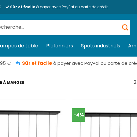
€
Sûr et facile
à payer avec PayPal ou carte de crédit
herche
 :
Lampes de table
Plafonniers
Spots industriels
Am
,95 €
Sûr et facile
à payer avec PayPal ou carte de cré
2
LE À MANGER
-4%