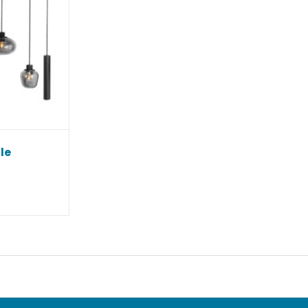
le
€.