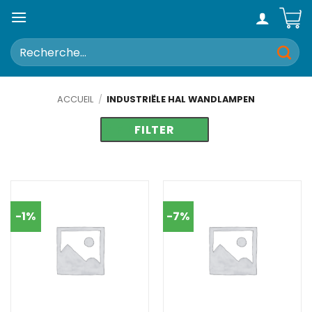
Passer
au
contenu
Recherche
pour :
ACCUEIL
/
INDUSTRIËLE HAL WANDLAMPEN
FILTRER
-1%
-7%